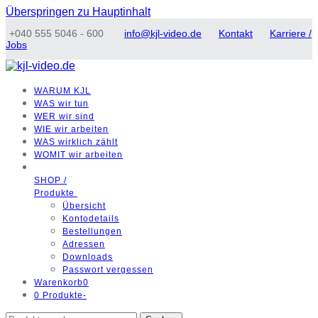
Überspringen zu Hauptinhalt
+040 555 5046 - 600
info@kjl-video.de
Kontakt
Karriere /
Jobs
WARUM
KJL
WAS
wir tun
WER
wir sind
WIE
wir arbeiten
WAS
wirklich zählt
WOMIT
wir arbeiten
SHOP /
Produkte
Übersicht
Kontodetails
Bestellungen
Adressen
Downloads
Passwort vergessen
Warenkorb
0
0 Produkte
-
Suchen