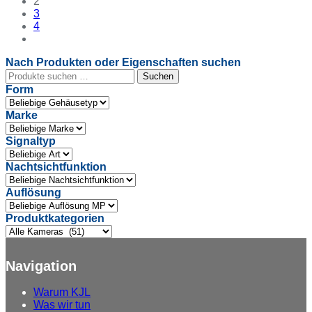
2
3
4
Nach Produkten oder Eigenschaften suchen
Suchen
Suchen
nach:
Form
Marke
Signaltyp
Nachtsichtfunktion
Auflösung
Produktkategorien
Navigation
Warum
KJL
Was
wir tun