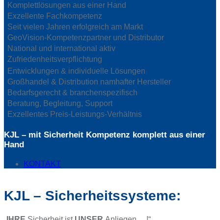
Komplettlösungen aus einer Hand
Exzellente Fachkompetenz
Seit vielen Jahren erfolgreich am Markt
GeoVision-Kompetenzpartner und Distributor
National und international aktiv
Zufriedenheitsverpflichtung
Entwicklungen & individuelle Lösungen
Großhandel & Distribution namhafter Hersteller
Bedarfsgerecht & branchenspezifisch
Beratung, Begleitung, Support
Exzellentes Preis-Leistungs-Verhältnis
KJL – mit Sicherheit Kompetenz komplett aus einer
Hand
KONTAKT
KJL – Sicherheitssysteme:
„
IHRE
Sicherheit ist
UNSER
Anliegen …!“