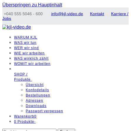
Überspringen zu Hauptinhalt
+040 555 5046 - 600
info@kjl-video.de
Kontakt
Karriere /
Jobs
WARUM
KJL
WAS
wir tun
WER
wir sind
WIE
wir arbeiten
WAS
wirklich zählt
WOMIT
wir arbeiten
SHOP /
Produkte
Übersicht
Kontodetails
Bestellungen
Adressen
Downloads
Passwort vergessen
Warenkorb
0
0 Produkte
-
Suchen