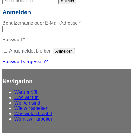
Suchen
nach:
Anmelden
Erforderlich
Benutzername oder E-Mail-Adresse
*
Erforderlich
Passwort
*
Angemeldet bleiben
Anmelden
Passwort vergessen?
Navigation
Warum
KJL
Was
wir tun
Wer
wir sind
Wie
wir arbeiten
Was
wirklich zählt
Womit
wir arbeiten