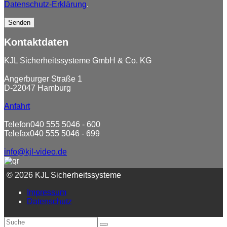
Datenschutz-Erklärung
.
Kontaktdaten
KJL Sicherheitssysteme GmbH & Co. KG
Angerburger Straße 1
D-22047 Hamburg
Anfahrt
Telefon
040 555 5046 - 600
Telefax
040 555 5046 - 699
info@kjl-video.de
© 2026 KJL Sicherheitssysteme
Impressum
Datenschutz
An
Suche