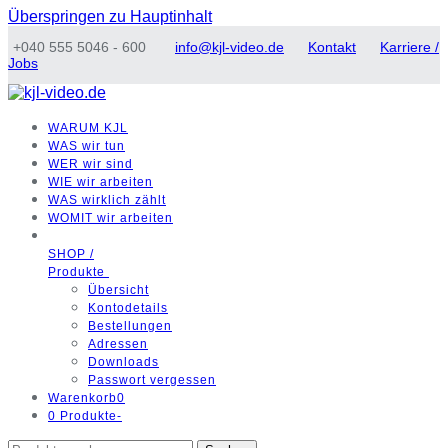
Überspringen zu Hauptinhalt
+040 555 5046 - 600
info@kjl-video.de
Kontakt
Karriere /
Jobs
WARUM
KJL
WAS
wir tun
WER
wir sind
WIE
wir arbeiten
WAS
wirklich zählt
WOMIT
wir arbeiten
SHOP /
Produkte
Übersicht
Kontodetails
Bestellungen
Adressen
Downloads
Passwort vergessen
Warenkorb
0
0 Produkte
-
Suchen