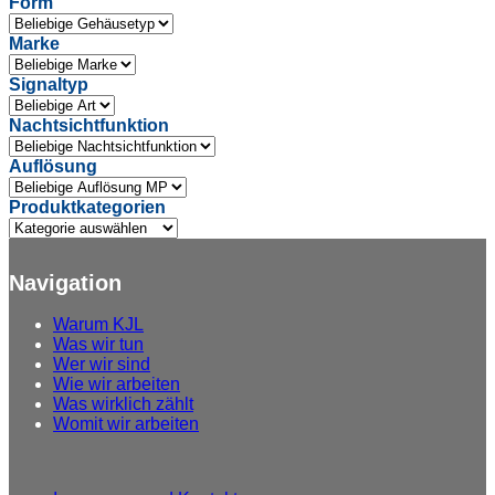
Form
Marke
Signaltyp
Nachtsichtfunktion
Auflösung
Produktkategorien
Navigation
Warum
KJL
Was
wir tun
Wer
wir sind
Wie
wir arbeiten
Was
wirklich zählt
Womit
wir arbeiten