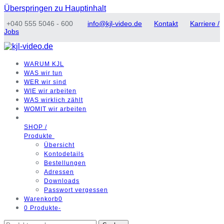
Überspringen zu Hauptinhalt
+040 555 5046 - 600
info@kjl-video.de
Kontakt
Karriere /
Jobs
WARUM
KJL
WAS
wir tun
WER
wir sind
WIE
wir arbeiten
WAS
wirklich zählt
WOMIT
wir arbeiten
SHOP /
Produkte
Übersicht
Kontodetails
Bestellungen
Adressen
Downloads
Passwort vergessen
Warenkorb
0
0 Produkte
-
Suchen