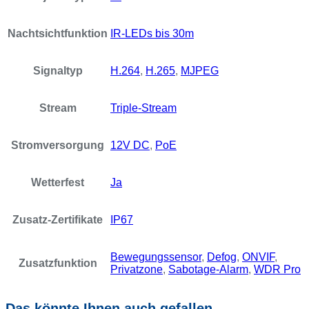
Nachtsichtfunktion
IR-LEDs bis 30m
Signaltyp
H.264
,
H.265
,
MJPEG
Stream
Triple-Stream
Stromversorgung
12V DC
,
PoE
Wetterfest
Ja
Zusatz-Zertifikate
IP67
Bewegungssensor
,
Defog
,
ONVIF
,
Zusatzfunktion
Privatzone
,
Sabotage-Alarm
,
WDR Pro
Das könnte Ihnen auch gefallen …