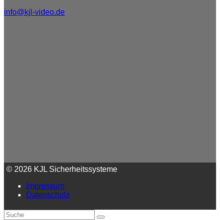
info@kjl-video.de
© 2026 KJL Sicherheitssysteme
Impressum
Datenschutz
An
Suche