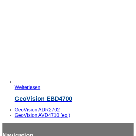
Weiterlesen
GeoVision EBD4700
vorheriger
GeoVision ADR2702
Beitrag:
Nächster
GeoVision AVD4710 (eol)
Beitrag:
Navigation