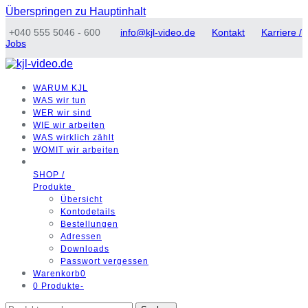
Überspringen zu Hauptinhalt
+040 555 5046 - 600
info@kjl-video.de
Kontakt
Karriere /
Jobs
WARUM
KJL
WAS
wir tun
WER
wir sind
WIE
wir arbeiten
WAS
wirklich zählt
WOMIT
wir arbeiten
SHOP /
Produkte
Übersicht
Kontodetails
Bestellungen
Adressen
Downloads
Passwort vergessen
Warenkorb
0
0 Produkte
-
Suchen