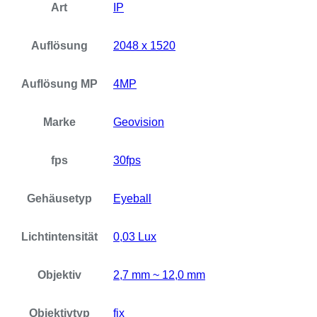
Art
IP
Auflösung
2048 x 1520
Auflösung MP
4MP
Marke
Geovision
fps
30fps
Gehäusetyp
Eyeball
Lichtintensität
0,03 Lux
Objektiv
2,7 mm ~ 12,0 mm
Objektivtyp
fix