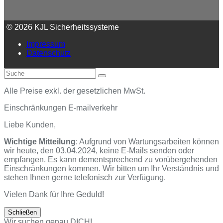
© 2026 KJL Sicherheitssysteme
Impressum
Datenschutz
An
Suche
Senden
den
Anfang
Alle Preise exkl. der gesetzlichen MwSt.
scrollen
Einschränkungen E-mailverkehr
Liebe Kunden,
Wichtige Mitteilung
: Aufgrund von Wartungsarbeiten können
wir heute, den 03.04.2024, keine E-Mails senden oder
empfangen. Es kann dementsprechend zu vorübergehenden
Einschränkungen kommen. Wir bitten um Ihr Verständnis und
stehen Ihnen gerne telefonisch zur Verfügung.
Vielen Dank für Ihre Geduld!
Schließen
Wir suchen genau DICH!