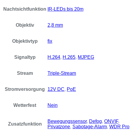
Nachtsichtfunktion
IR-LEDs bis 20m
Objektiv
2,8 mm
Objektivtyp
fix
Signaltyp
H.264
,
H.265
,
MJPEG
Stream
Triple-Stream
Stromversorgung
12V DC
,
PoE
Wetterfest
Nein
Bewegungssensor
,
Defog
,
ONVIF
,
Zusatzfunktion
Privatzone
,
Sabotage-Alarm
,
WDR Pro