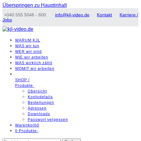
Überspringen zu Hauptinhalt
+040 555 5046 - 600
info@kjl-video.de
Kontakt
Karriere /
Jobs
WARUM
KJL
WAS
wir tun
WER
wir sind
WIE
wir arbeiten
WAS
wirklich zählt
WOMIT
wir arbeiten
SHOP /
Produkte
Übersicht
Kontodetails
Bestellungen
Adressen
Downloads
Passwort vergessen
Warenkorb
0
0 Produkte
-
Suchen