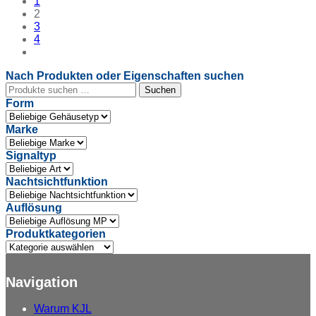
1
2
3
4
Nach Produkten oder Eigenschaften suchen
Suchen
Suchen
nach:
Form
Marke
Signaltyp
Nachtsichtfunktion
Auflösung
Produktkategorien
Navigation
Warum
KJL