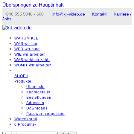
Überspringen zu Hauptinhalt
+040 555 5046 - 600
info@kjl-video.de
Kontakt
Karriere /
Jobs
WARUM
KJL
WAS
wir tun
WER
wir sind
WIE
wir arbeiten
WAS
wirklich zählt
WOMIT
wir arbeiten
SHOP /
Produkte
Übersicht
Kontodetails
Bestellungen
Adressen
Downloads
Passwort vergessen
Warenkorb
0
0 Produkte
-
Suchen